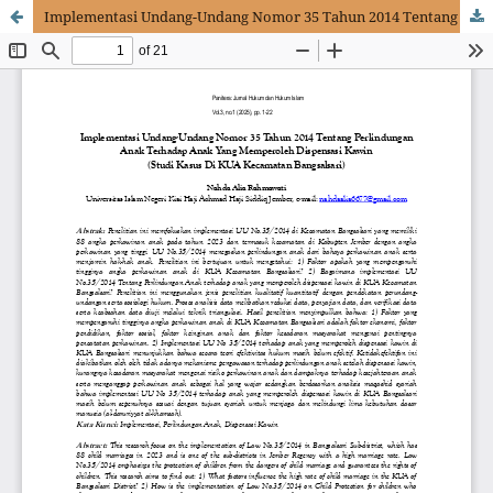
Implementasi Undang-Undang Nomor 35 Tahun 2014 Tentang Perlindungan Anak Terhadap Anak Yang Memperoleh Dispensasi Kawin (Studi Kasus Di KUA Kecamatan Bangsalsari)