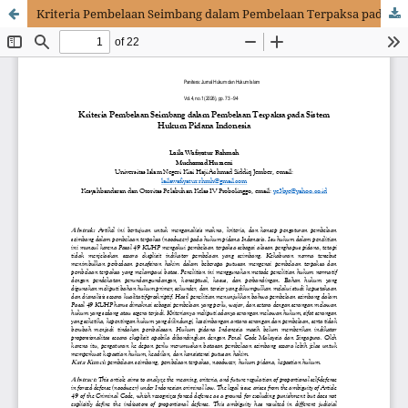
Kriteria Pembelaan Seimbang dalam Pembelaan Terpaksa pada Sistem Hukum Pidana Indonesia